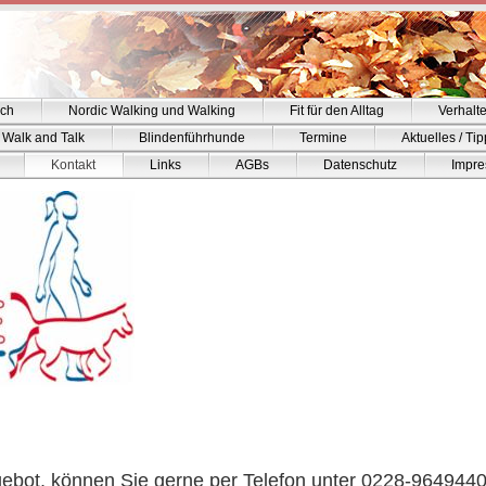
ich
Nordic Walking und Walking
Fit für den Alltag
Verhalt
Walk and Talk
Blindenführhunde
Termine
Aktuelles / Ti
Kontakt
Links
AGBs
Datenschutz
Impr
ebot, können Sie gerne per Telefon unter 0228-964944