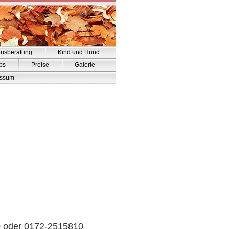
ensberatung
Kind und Hund
pps
Preise
Galerie
essum
0 oder 0172-2515810