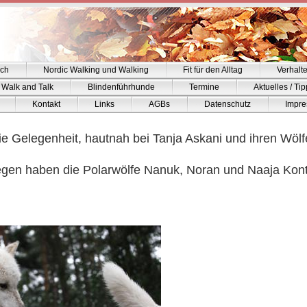
ich
Nordic Walking und Walking
Fit für den Alltag
Verhalt
Walk and Talk
Blindenführhunde
Termine
Aktuelles / Ti
Kontakt
Links
AGBs
Datenschutz
Impr
ie Gelegenheit, hautnah bei Tanja Askani und ihren Wölf
regen haben die Polarwölfe Nanuk, Noran und Naaja Ko